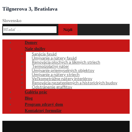
Tilgnerova 3, Bratislava
Slovensko
Hľadať:
Domov
Naše služby
Sanácia fasád
Umývanie a nátery fasád
Renovácia plochých a šikmých striech
Termoizolačný náter
Umývanie priemyselných objektov
Umývanie a nátery striech
Veľkometrážne nátery interiérov
Renovácia nezateplených a historických budov
Odstránenie graffitov
Galéria prác
Blog
Program zdravý dom
Kontaktný formulár