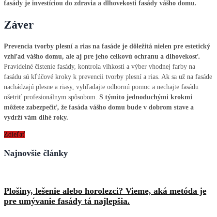
fasády je investíciou do zdravia a dlhovekosti fasády vášho domu.
Záver
Prevencia tvorby plesní a rias na fasáde je dôležitá nielen pre estetický
vzhľad vášho domu, ale aj pre jeho celkovú ochranu a dlhovekosť.
Pravidelné čistenie fasády, kontrola vlhkosti a výber vhodnej farby na
fasádu sú kľúčové kroky k prevencii tvorby plesní a rias. Ak sa už na fasáde
nachádzajú plesne a riasy, vyhľadajte odbornú pomoc a nechajte fasádu
ošetriť profesionálnym spôsobom.
S týmito jednoduchými krokmi
môžete zabezpečiť, že fasáda vášho domu bude v dobrom stave a
vydrží vám dlhé roky.
Zdieľať
Najnovšie články
Plošiny, lešenie alebo horolezci? Vieme, aká metóda je
pre umývanie fasády tá najlepšia.