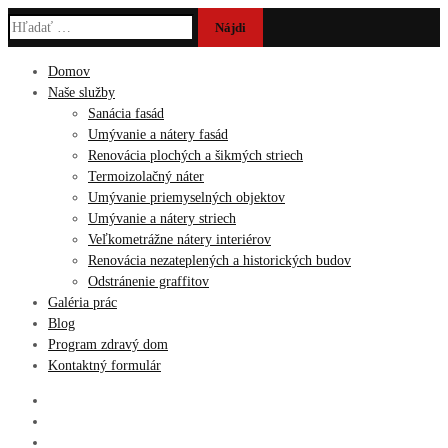
Hľadať:
Domov
Naše služby
Sanácia fasád
Umývanie a nátery fasád
Renovácia plochých a šikmých striech
Termoizolačný náter
Umývanie priemyselných objektov
Umývanie a nátery striech
Veľkometrážne nátery interiérov
Renovácia nezateplených a historických budov
Odstránenie graffitov
Galéria prác
Blog
Program zdravý dom
Kontaktný formulár