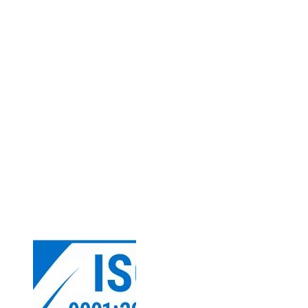
Kontakty
Tilgnerova 3, Bratislava
+421 940 447 447
info@famus.sk
Po - So: 9:00 - 18:00
Naše certifikáty