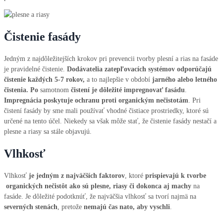
Čistenie fasády
Jedným z najdôležitejších krokov pri prevencii tvorby plesní a rias na fasáde
je pravidelné čistenie.
Dodávatelia zatepľovacích systémov odporúčajú
čistenie každých 5-7 rokov,
a to najlepšie v období
jarného alebo letného
čistenia. Po
samotnom
čistení
je dôležité impregnovať fasádu
.
Impregnácia
poskytuje
ochranu
proti organickým nečistotám
. Pri
čistení fasády by sme mali používať vhodné čistiace prostriedky, ktoré sú
určené na tento účel. Niekedy sa však môže stať, že čistenie fasády nestačí a
plesne a riasy sa stále objavujú.
Vlhkosť
Vlhkosť
je jedným z najväčších faktorov
, ktoré
prispievajú k tvorbe
organických nečistôt ako sú plesne, riasy či dokonca aj machy
na
fasáde. Je dôležité podotknúť, že najväčšia vlhkosť sa tvorí najmä na
severných stenách
, pretože
nemajú čas nato, aby vyschli
.