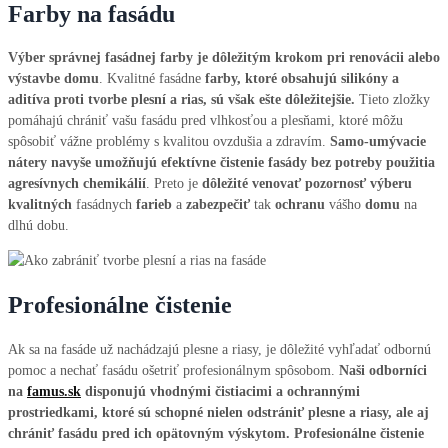
Farby na fasádu
Výber správnej fasádnej farby je dôležitým krokom pri renovácii alebo
výstavbe domu
. Kvalitné fasádne
farby, ktoré obsahujú silikóny a
aditíva proti tvorbe plesní a rias, sú však ešte dôležitejšie.
Tieto zložky
pomáhajú chrániť vašu fasádu pred vlhkosťou a plesňami, ktoré môžu
spôsobiť vážne problémy s kvalitou ovzdušia a zdravím.
Samo-umývacie
nátery navyše umožňujú efektívne čistenie fasády bez potreby použitia
agresívnych chemikálií
. Preto je
dôležité
venovať
pozornosť
výberu
kvalitných
fasádnych
farieb
a
zabezpečiť
tak
ochranu
vášho
domu
na
dlhú dobu.
Profesionálne čistenie
Ak sa na fasáde už nachádzajú plesne a riasy, je dôležité vyhľadať odbornú
pomoc a nechať fasádu ošetriť profesionálnym spôsobom.
Naši odborníci
na
famus.sk
disponujú vhodnými čistiacimi a ochrannými
prostriedkami, ktoré sú schopné nielen odstrániť plesne a riasy, ale aj
chrániť fasádu pred ich opätovným výskytom.
Profesionálne čistenie