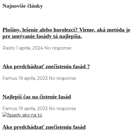
Najnovšie články
Plošiny, lešenie alebo horolezci? Vieme, aká metóda je
pre umývanie fasády tá najlepšia.
Rasto
1 apríla, 2024
No response
Ako predchádzať znečisteniu fasád ?
Famus
19 apríla, 2023
No response
Najlepší čas na čistenie fasád
Famus
19 apríla, 2023
No response
Ako predchádzať znečisteniu fasád