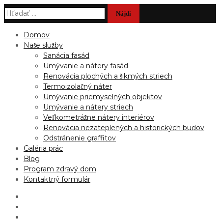
Hľadať:
Domov
Naše služby
Sanácia fasád
Umývanie a nátery fasád
Renovácia plochých a šikmých striech
Termoizolačný náter
Umývanie priemyselných objektov
Umývanie a nátery striech
Veľkometrážne nátery interiérov
Renovácia nezateplených a historických budov
Odstránenie graffitov
Galéria prác
Blog
Program zdravý dom
Kontaktný formulár