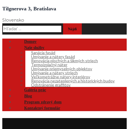
Tilgnerova 3, Bratislava
Slovensko
Hľadať:
Domov
Naše služby
Sanácia fasád
Umývanie a nátery fasád
Renovácia plochých a šikmých striech
Termoizolačný náter
Umývanie priemyselných objektov
Umývanie a nátery striech
Veľkometrážne nátery interiérov
Renovácia nezateplených a historických budov
Odstránenie graffitov
Galéria prác
Blog
Program zdravý dom
Kontaktný formulár