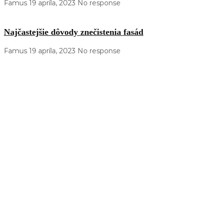
Famus
19 apríla, 2023
No response
Najčastejšie dôvody znečistenia fasád
Famus
19 apríla, 2023
No response
Kontakty
Tilgnerova 3, Bratislava
+421 940 447 447
info@famus.sk
Po - So: 9:00 - 18:00
Naše certifikáty