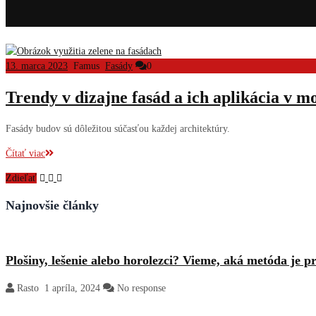
13. marca 2023
Famus
Fasády
0
Trendy v dizajne fasád a ich aplikácia v 
Fasády budov sú dôležitou súčasťou každej architektúry.
Čítať viac
Zdieľať
Najnovšie články
Plošiny, lešenie alebo horolezci? Vieme, aká metóda je p
Rasto
1 apríla, 2024
No response