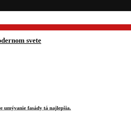
modernom svete
re umývanie fasády tá najlepšia.