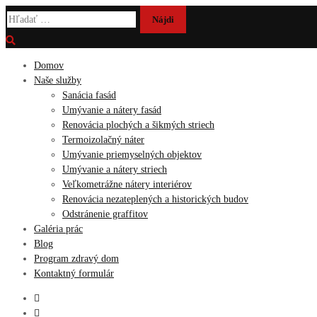
Hľadať:
Domov
Naše služby
Sanácia fasád
Umývanie a nátery fasád
Renovácia plochých a šikmých striech
Termoizolačný náter
Umývanie priemyselných objektov
Umývanie a nátery striech
Veľkometrážne nátery interiérov
Renovácia nezateplených a historických budov
Odstránenie graffitov
Galéria prác
Blog
Program zdravý dom
Kontaktný formulár