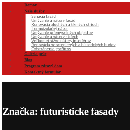
Domov
Naše služby
Sanácia fasád
Umývanie a nátery fasád
Renovácia plochých a šikmých striech
Termoizolačný náter
Umývanie priemyselných objektov
Umývanie a nátery striech
Veľkometrážne nátery interiérov
Renovácia nezateplených a historických budov
Odstránenie graffitov
Galéria prác
Blog
Program zdravý dom
Kontaktný formulár
Značka:
futuristicke fasady